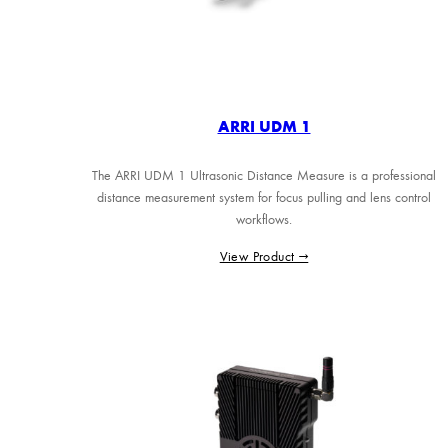
ARRI UDM 1
The ARRI UDM 1 Ultrasonic Distance Measure is a professional
distance measurement system for focus pulling and lens control
workflows.
View Product →