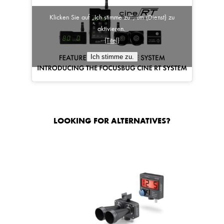
Klicken Sie auf „Ich stimme zu“, um {Dienst} zu
aktivieren.
{Titel}
Ich stimme zu.
LOOKING FOR ALTERNATIVES?