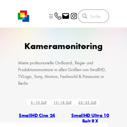
Skip
to
content
Kameramonitoring
Miete professionelle On-Board-, Regie- und
Produktionsmonitore in allen Größen von SmallHD,
TVLogic, Sony, Atomos, Feelworld & Panasonic in
Berlin
5–10 Zoll
13–18 Zoll
25–55 Zoll
SmallHD Cine 24
SmallHD Ultra 10
Bolt RX