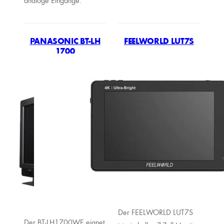
analoge Eingänge.
PANASONIC BT-LH
FEELWORLD LUT7S
1700
Der FEELWORLD LUT7S
Der BT-LH1700WE eignet