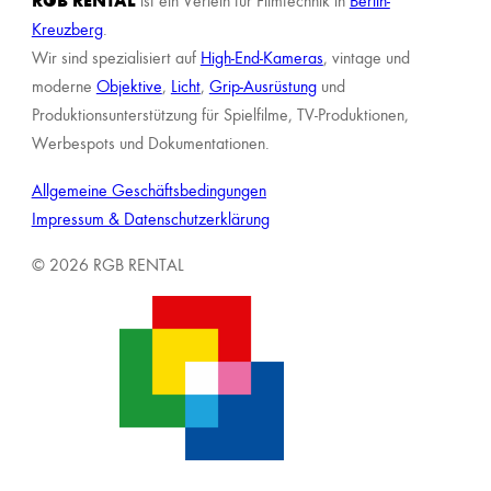
ist ein Verleih für Filmtechnik in
Berlin-
Kreuzberg
.
Wir sind spezialisiert auf
High-End-Kameras
, vintage und
moderne
Objektive
,
Licht
,
Grip-Ausrüstung
und
Produktionsunterstützung für Spielfilme, TV-Produktionen,
Werbespots und Dokumentationen.
Allgemeine Geschäftsbedingungen
Impressum & Datenschutzerklärung
© 2026 RGB RENTAL