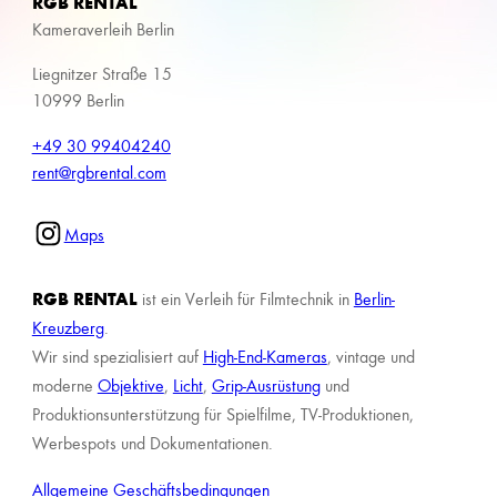
RGB RENTAL
Kameraverleih Berlin
Liegnitzer Straße 15
10999 Berlin
+49 30 99404240
rent@rgbrental.com
Maps
RGB RENTAL
ist ein Verleih für Filmtechnik in
Berlin-
Kreuzberg
.
Wir sind spezialisiert auf
High-End-Kameras
, vintage und
moderne
Objektive
,
Licht
,
Grip-Ausrüstung
und
Produktionsunterstützung für Spielfilme, TV-Produktionen,
Werbespots und Dokumentationen.
Allgemeine Geschäftsbedingungen