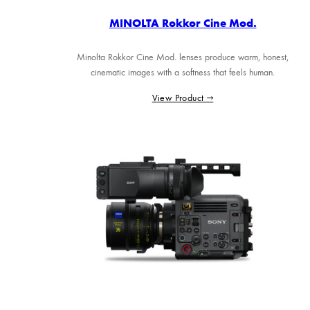
MINOLTA Rokkor Cine Mod.
Minolta Rokkor Cine Mod. lenses produce warm, honest,
cinematic images with a softness that feels human.
View Product →