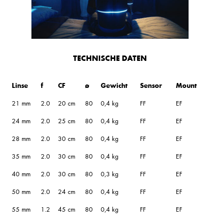
TECHNISCHE DATEN
Linse
f
CF
ø
Gewicht
Sensor
Mount
21 mm
2.0
20 cm
80
0,4 kg
FF
EF
24 mm
2.0
25 cm
80
0,4 kg
FF
EF
28 mm
2.0
30 cm
80
0,4 kg
FF
EF
35 mm
2.0
30 cm
80
0,4 kg
FF
EF
40 mm
2.0
30 cm
80
0,3 kg
FF
EF
50 mm
2.0
24 cm
80
0,4 kg
FF
EF
55 mm
1.2
45 cm
80
0,4 kg
FF
EF