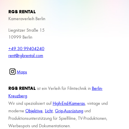
RGB RENTAL
Kameraverleih Berlin
Liegnitzer Straße 15
10999 Berlin
+49 30 99404240
rent@rgbrental.com
Maps
RGB RENTAL
ist ein Verleih für Filmtechnik in
Berlin-
Kreuzberg
.
Wir sind spezialisiert auf
High-End-Kameras
, vintage und
moderne
Objektive
,
Licht
,
Grip-Ausrüstung
und
Produktionsunterstützung für Spielfilme, TV-Produktionen,
Werbespots und Dokumentationen.