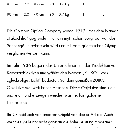
85 mm
2.0
85 cm
80
0,4 kg
FF
EF
90 mm
2.0
40 cm
80
0,7 kg
FF
EF
Die Olympus Optical Company wurde 1919 unter dem Namen
„Takachiho“ gegründet – einem mythischen Berg, der von der
Sonnengöttin beherrscht wird und mit dem griechischen Olymp
verglichen werden kann.
Im Jahr 1936 begann das Unternehmen mit der Produktion von
Kameraobjektiven und wählte den Namen „ZUIKO“, was
„glückseliges Licht“ bedeutet. Seitdem genießen ZUIKO-
Objektive weltweit hohes Ansehen. Diese Objektive sind klein
und leicht und erzeugen weiche, warme, fast goldene
Lichtreflexe.
Ihr CF hebt sich von anderen Objektiven dieser Art ab. Auch
wenn es vielleicht nicht ganz an die hohe Leistung moderner